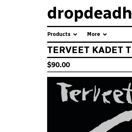
dropdeadh
Products
More
TERVEET KADET TK
$
90.00