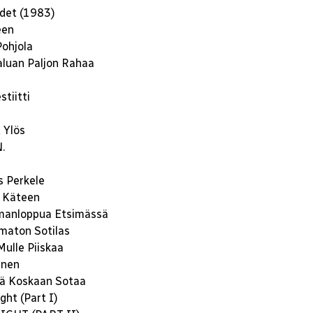
det (1983)
een
ohjola
luan Paljon Rahaa
tiitti
 Ylös
N.
 Perkele
 Käteen
manloppua Etsimässä
maton Sotilas
ulle Piiskaa
inen
ä Koskaan Sotaa
ght (Part I)