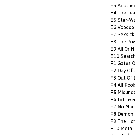
E3 Another
E4 The Le
E5 Star-W
E6 Voodoo
E7 Sexsick
E8 The Po
E9 All Or 
E10 Search
F1 Gates O
F2 Day Of
F3 Out Of 
F4 All Fool
F5 Misund
F6 Introve
F7 No Man’
F8 Demon 
F9 The Ho
F10 Metal