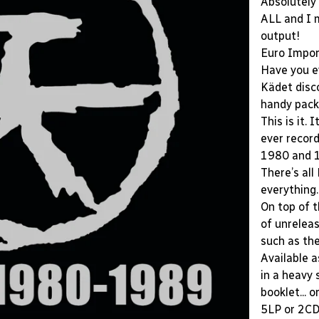
Absolutely
ALL and I 
output!
Euro Import
Have you ev
Kädet disco
handy pac
This is it.
ever recor
1980 and 19
There’s all 
everything.
On top of t
of unreleas
such as the
Available a
in a heavy 
booklet... o
5LP or 2C