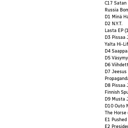
C17 Satan
Russia Bom
D1 Minä Ha
D2 N.Y.T.
Lasta EP (
D3 Pissaa 
Yalta Hi-Li
D4 Saappa
D5 Väsymy
D6 Viihdet
D7 Jeesus 
Propaganda
D8 Pissaa 
Finnish Sp
D9 Musta 
D10 Outo 
The Horse 
E1 Pushed 
E2 Presid