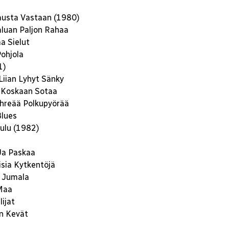
austa Vastaan (1980)
luan Paljon Rahaa
a Sielut
ohjola
1)
Liian Lyhyt Sänky
 Koskaan Sotaa
ihreää Polkupyörää
Blues
ulu (1982)
Ja Paskaa
isia Kytkentöjä
 Jumala
Maa
ijat
n Kevät
a