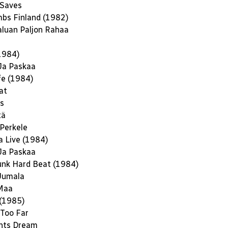
 Saves
bs Finland (1982)
luan Paljon Rahaa
1984)
Ja Paskaa
fe (1984)
at
s
tä
Perkele
 Live (1984)
Ja Paskaa
unk Hard Beat (1984)
Jumala
Maa
(1985)
Too Far
ents Dream