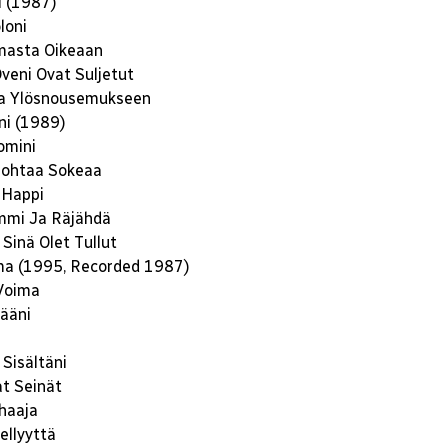
 (1987)
loni
asta Oikeaan
veni Ovat Suljetut
na Ylösnousemukseen
ni (1989)
omini
Johtaa Sokeaa
 Happi
mmi Ja Räjähdä
Sinä Olet Tullut
ma (1995, Recorded 1987)
Voima
ääni
Sisältäni
t Seinät
haaja
ellyyttä