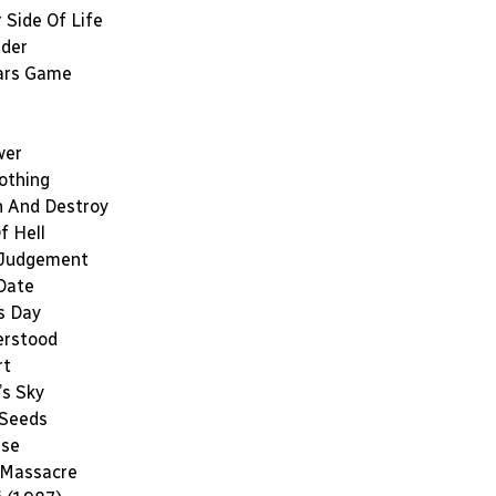
 Side Of Life
ader
ars Game
wer
Nothing
 And Destroy
f Hell
 Judgement
Date
s Day
erstood
rt
s Sky
Seeds
rse
 Massacre