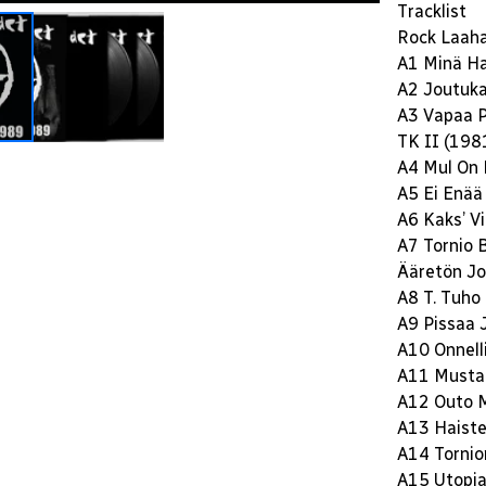
Tracklist
Rock Laah
A1 Minä Ha
A2 Joutuka
A3 Vapaa P
TK II (198
A4 Mul On 
A5 Ei Enää
A6 Kaks’ V
A7 Tornio 
Ääretön Jo
A8 T. Tuho
A9 Pissaa 
A10 Onnell
A11 Musta
A12 Outo 
A13 Haistel
A14 Tornio
A15 Utopi