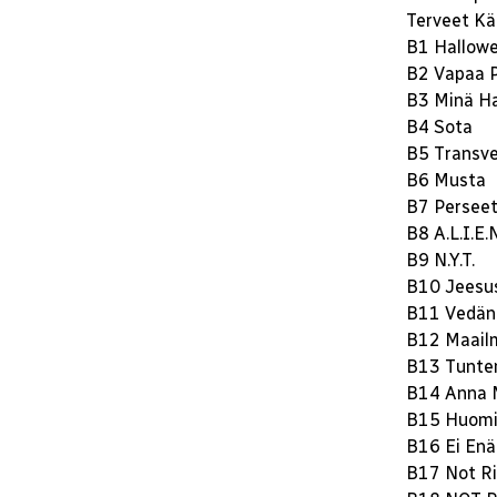
Terveet Kä
B1 Hallow
B2 Vapaa P
B3 Minä Ha
B4 Sota
B5 Transves
B6 Musta
B7 Perseet
B8 A.L.I.E.
B9 N.Y.T.
B10 Jeesus
B11 Vedän
B12 Maail
B13 Tunte
B14 Anna M
B15 Huom
B16 Ei Enä
B17 Not Ri