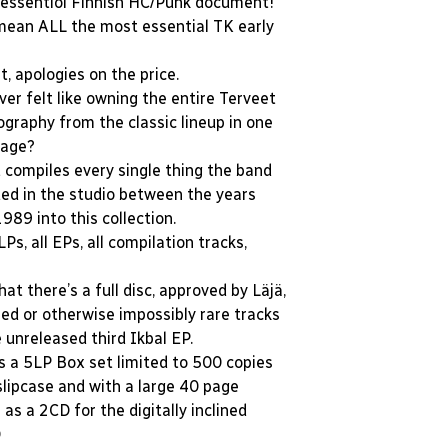
 essentiol Finnish HC/Punk document!
mean ALL the most essential TK early
, apologies on the price.
er felt like owning the entire Terveet
graphy from the classic lineup in one
kage?
 It compiles every single thing the band
ded in the studio between the years
89 into this collection.
LPs, all EPs, all compilation tracks,
hat there’s a full disc, approved by Läjä,
ed or otherwise impossibly rare tracks
 unreleased third Ikbal EP.
s a 5LP Box set limited to 500 copies
slipcase and with a large 40 page
r as a 2CD for the digitally inclined
D