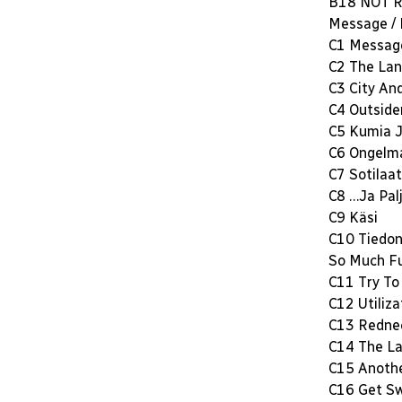
B18 NOT R
Message /
C1 Messag
C2 The La
C3 City An
C4 Outside
C5 Kumia J
C6 Ongelm
C7 Sotilaat
C8 …Ja Pal
C9 Käsi
C10 Tiedon
So Much F
C11 Try To
C12 Utiliza
C13 Redne
C14 The L
C15 Anothe
C16 Get S