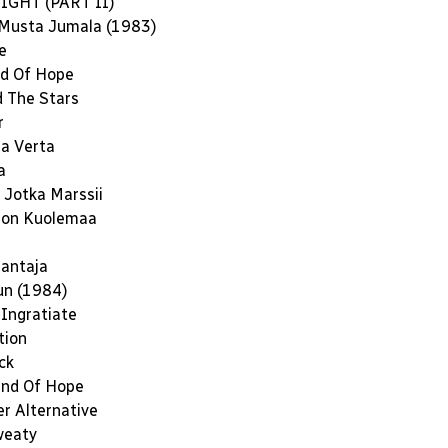
IGHT (PART II)
 Musta Jumala (1983)
e
nd Of Hope
d The Stars
r
a Verta
a
 Jotka Marssii
jon Kuolemaa
antaja
un (1984)
 Ingratiate
tion
ck
and Of Hope
r Alternative
weaty